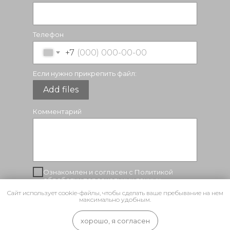
Телефон
+7
Если нужно прикрепить файл:
Add files
Комментарий
Ознакомлен и согласен с Политикой
обработки персональных данных
Сайт использует cookie-файлы, чтобы сделать ваше пребывание на нем
максимально удобным.
Отправить
хорошо, я согласен