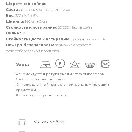
Шерстяной войлок
Состав:
шерсть 80%, полиамид 20%
Вес:
300 г/м2 + 5%
Ширина:
140 см ± 2 см
Стойкость к истиранию:
80 000 Мартиндейл
Пилинг:
4
Стойкость цвета к истиранию:
сухой 4; влажный 4
Пожаро-безопасность:
возможна обработка
пожаробезопасной пропиткой
Уход:
Рекомендуется регулярная чистка пылесосом
без использования щётки.
Очистка влажной тканью с нейтральным моющим
средством.
Химчистка — сухая с паром.
Мягкая мебель